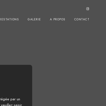
RESTATIONS
GALERIE
A PROPOS
CONTACT
otégée par un
veuillez saisir